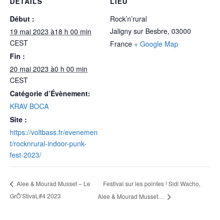
DÉTAILS
LIEU
Début :
Rock’n’rural
Jaligny sur Besbre
,
03000
19 mai 2023 à18 h 00 min
CEST
France
+ Google Map
Fin :
20 mai 2023 à0 h 00 min
CEST
Catégorie d’Évènement:
KRAV BOCA
Site :
https://voltbass.fr/evenemen
t/rocknrural-indoor-punk-
fest-2023/
Festival sur les pointes ! Sidi Wacho,
Alee & Mourad Musset – Le
GrÔ’StivaL#4 2023
Alee & Mourad Musset…