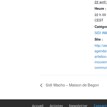
22 avril
Heure :
22 h 00
CEST
Catégo
SIDI W
Site :
http://a
agenda/t
artistic
mouvem
commun
Sidi Wacho – Maison de Begon
Accueil
Artistes
Newsletter
Concert