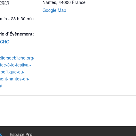
Nantes
,
44000
France
+
 2023
Google Map
 min - 23 h 30 min
rie d’Évènement:
ACHO
teliersdebitche.org/
ec-3-le-festival-
o-politique-du-
ent-nantes-en-
/
s
Espace Pro