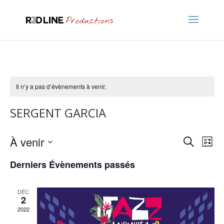
Il n’y a pas d’évènements à venir.
SERGENT GARCIA
Recher
Nav
À venir
Recherche
Liste
de
et
Sélectionnez
vu
naviga
Derniers Évènements passés
une
Év
de
date.
vues
DÉC
2
Évène
2022