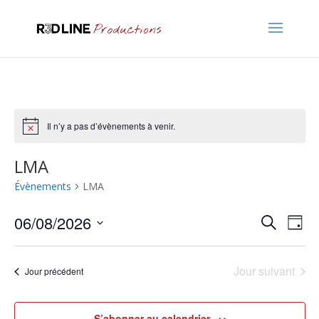
Il n’y a pas d’évènements à venir.
Notice
LMA
Évènements
LMA
Recher
Nav
06/08/2026
Recherche
Jour
de
et
Sélectionnez
vu
naviga
une
Év
Jour suivant
de
Jour précédent
date.
vues
Évène
S’abonner au calendrier