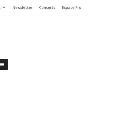
s
Newsletter
Concerts
Espace Pro
ez
es
bas
enter
uer
e.