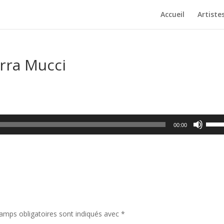
Accueil
Artiste
rra Mucci
Utilis
00:00
les
flèch
haut/
pour
augm
ou
dimin
le
amps obligatoires sont indiqués avec
*
volum